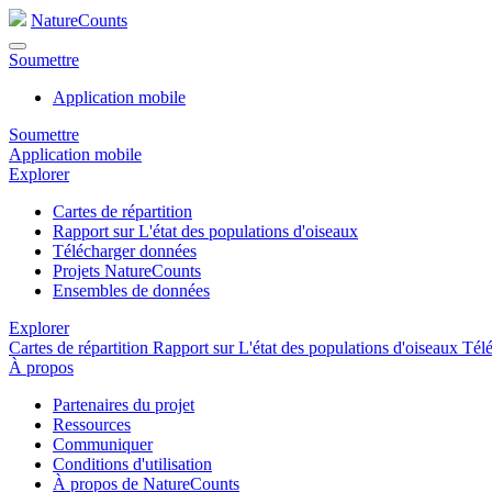
NatureCounts
Soumettre
Application mobile
Soumettre
Application mobile
Explorer
Cartes de répartition
Rapport sur L'état des populations d'oiseaux
Télécharger données
Projets NatureCounts
Ensembles de données
Explorer
Cartes de répartition
Rapport sur L'état des populations d'oiseaux
Tél
À propos
Partenaires du projet
Ressources
Communiquer
Conditions d'utilisation
À propos de NatureCounts