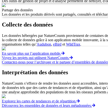
Des outils de gestion de projet et d'analyse permettent de nettoyer, d'or
Partage des données
Les données et les produits dérivés sont partagés, consultés et téléchar
Collecte des données
Les données hébergées par NatureCounts proviennent de centaines de pro
la collecte de données grâce à son application mobile innovante, à la s
organisations telles qu’
Audubon
,
eBird
et
WildTrax
.
En savoir plus sur l’application mobile.
Voyez les projets qui utilisent NatureCounts.
Contactez-nous pour l’archivage et le partage d’ensembles de données
Interprétation des données
NatureCounts s’efforce de rendre les données aussi accessibles, inter
de données tels que des cartes de tendances et de répartition, ainsi q
une analyse approfondie des populations de tous les oiseaux présents 
Explorez les cartes de tendances et de répartition.
Découvrez les ensembles de données et leurs métadonnées.