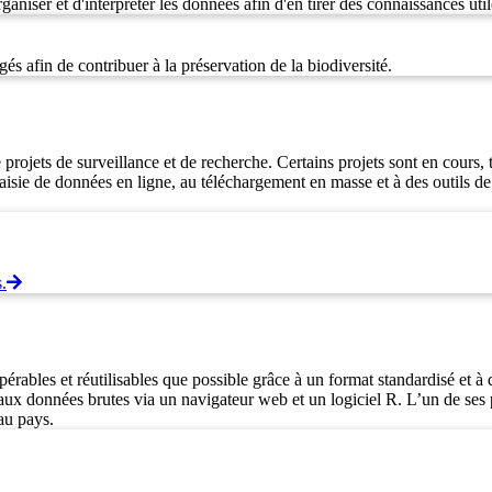
ganiser et d'interpréter les données afin d'en tirer des connaissances util
gés afin de contribuer à la préservation de la biodiversité.
jets de surveillance et de recherche. Certains projets sont en cours, t
aisie de données en ligne, au téléchargement en masse et à des outils de g
.
opérables et réutilisables que possible grâce à un format standardisé e
u’aux données brutes via un navigateur web et un logiciel R. L’un de ses
au pays.