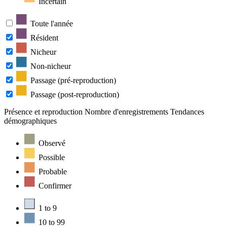
Incertain
Toute l'année
Résident
Nicheur
Non-nicheur
Passage (pré-reproduction)
Passage (post-reproduction)
Présence et reproduction
Nombre d'enregistrements
Tendances
démographiques
Observé
Possible
Probable
Confirmer
1 to 9
10 to 99