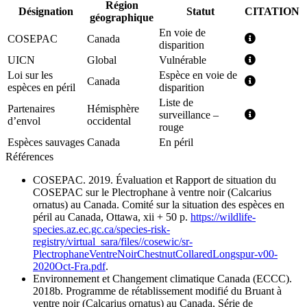
Région
Désignation
Statut
CITATION
géographique
En voie de
COSEPAC
Canada
disparition
UICN
Global
Vulnérable
Loi sur les
Espèce en voie de
Canada
espèces en péril
disparition
Liste de
Partenaires
Hémisphère
surveillance –
d’envol
occidental
rouge
Espèces sauvages
Canada
En péril
Références
COSEPAC. 2019. Évaluation et Rapport de situation du
COSEPAC sur le Plectrophane à ventre noir (Calcarius
ornatus) au Canada. Comité sur la situation des espèces en
péril au Canada, Ottawa, xii + 50 p.
https://wildlife-
species.az.ec.gc.ca/species-risk-
registry/virtual_sara/files//cosewic/sr-
PlectrophaneVentreNoirChestnutCollaredLongspur-v00-
2020Oct-Fra.pdf
.
Environnement et Changement climatique Canada (ECCC).
2018b. Programme de rétablissement modifié du Bruant à
ventre noir (Calcarius ornatus) au Canada, Série de