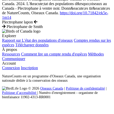
Canada. 2024. L'&eacute;tat des populations d&rsquo;oiseaux au
Canada - Plectrophane à ventre noir. Donn&eacute;es tir&eacute;es
de NatureCounts, Oiseaux Canada.
https://doi.org/10.71842/ek5e-
1m14
Plectrophane lapon
Plectrophane de Smith
Explorer
Rapport sur L'état des populations d'oiseaux
Comptes rendus sur les
espèces
Télécharger données
À propos
Ressources
Comment lire un compte rendu d'espèces
Méthodes
Communiquer
Account
Connexion
Inscription
NatureCounts est un programme d'Oiseaux Canada, une organisation
nationale dédiée à la conservation des oiseaux
© 2026
Oiseaux Canada
|
Politique de confidentialité
|
Politique d’accessibilité
| Numéro d'enregistrement ‐ organisme de
bienfaisance 11902-4313-RR0001