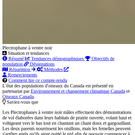
Plectrophane à ventre noir
Situation et tendances
Résumé
Tendances démographiques
Objectifs de
population
Désignations
Répartition
Méthodes
Remerciements
Comment lire ce compte-rendu
L'état des populations d'oiseaux du Canada est présenté en
partenariat par
Environnement et changement climatique Canada
et
Oiseaux Canada
.
Saviez-vous que
Les Plectrophanes à ventre noir mâles effectuent des démonstrations
de vol élaborées dans leurs habitats de prairie ouverte, volant haut et
voltigeant vers le bas tout en chantant un chant doux et gargouillant.
Les deux parents nourrissent les oisillons, mais les femelles peuvent
s'arrêter après qu'ils aient quitté le nid afin de pouvoir commencer à