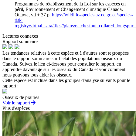
Programmes de rétablissement de la Loi sur les espèces en
péril, Environnement et Changement climatique Canada,
Ottawa, vii + 37 p.
https://wildlife-species.az.ec.gc.ca/species-
risk-
registry/virtual_sara/files//plans/rs_chestnut_collared_longspu
Lectures connexes
Rapport sommaire
Les tendances relatives à cette espèce et à d'autres sont regroupées
dans le rapport sommaire sur L'état des populations oiseaux du
Canada. Suivez le lien ci-dessous pour consulter le rapport, en
apprendre davantage sur les oiseaux du Canada et voir comment
nous pouvons tous aider les oiseaux.
Cette espèce est incluse dans les groupes d'analyse suivants pour le
rapport :
Oiseaux de prairies
Voir le rapport
Plus d'espèces